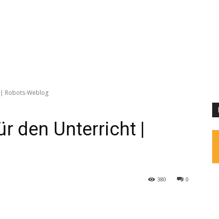
t | Robots-Weblog
r den Unterricht |
380
0