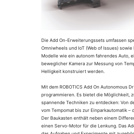
Die Add On-Erweiterungssets umfassen sp
Omniwheels und IoT (Web of Issues) sowie 
Modelle wie ein autonom fahrendes Auto, ei
beweglicher Kamera zur Messung von Tempera
Helligkeit konstruiert werden.
Mit dem ROBOTICS Add On Autonomous Drivi
programmieren. Es bietet die Möglichkeit
spannende Techniken zu entdecken: Von der
vom Tempomat bis zur Einparkautomatik – da
Der Baukasten enthält neben einem Differen
einen Servo-Motor für die Lenkung. Das Ad
das Aufgaben und Experimente mit zugehör